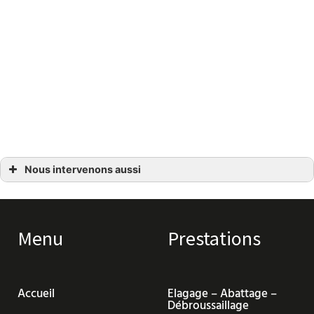
Nous intervenons aussi
Exploitation forestière
Exploitation forestière Cagnes-sur-Mer
Exploitation forestière Carros
Exploitation forestière Gattières
Exploitation forestière La gaude
Menu
Prestations
Exploitation forestière Nice
Exploitation forestière Roquefort-les-Pins
Exploitation forestière Saint-Laurent-du-Var
Exploitation forestière Tourrettes-sur-Loup
Exploitation forestière Vence
Accueil
Elagage – Abattage –
Exploitation forestière Villeneuve-Loubet
Débroussaillage